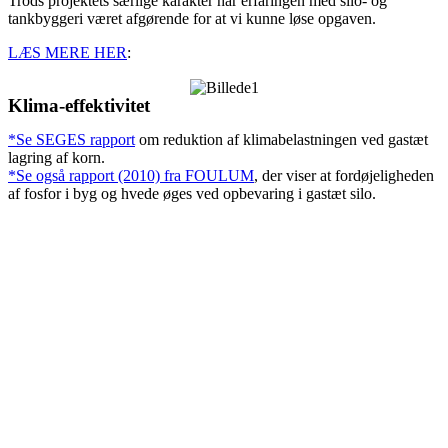
Trods projektets særlige karakter har erfaringen med silo- og
tankbyggeri været afgørende for at vi kunne løse opgaven.
LÆS MERE HER
:
Klima-effektivitet
*Se SEGES rapport
om reduktion af klimabelastningen ved gastæt
lagring af korn.
*Se også rapport (2010) fra FOULUM
, der viser at fordøjeligheden
af fosfor i byg og hvede øges ved opbevaring i gastæt silo.