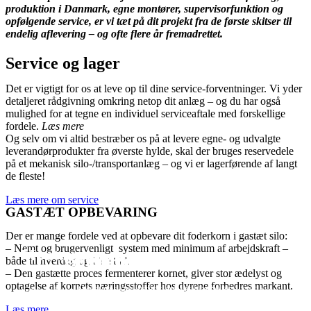
produktion i Danmark, egne montører, supervisorfunktion og
opfølgende service, er vi tæt på dit projekt fra de første skitser til
endelig aflevering – og ofte flere år fremadrettet.
Service og lager
Det er vigtigt for os at leve op til dine service-forventninger. Vi yder
detaljeret rådgivning omkring netop dit anlæg – og du har også
mulighed for at tegne en individuel serviceaftale med forskellige
fordele.
Læs mere
Og selv om vi altid bestræber os på at levere egne- og udvalgte
leverandørprodukter fra øverste hylde, skal der bruges reservedele
på et mekanisk silo-/transportanlæg – og vi er lagerførende af langt
de fleste!
Læs mere om service
GASTÆT OPBEVARING
Der er mange fordele ved at opbevare dit foderkorn i gastæt silo:
– Nemt og brugervenligt system med minimum af arbejdskraft –
Montage
Götene Sverige
Færdig Silo
Nitrogenanlæg
11 tanke i Tønder
både til hverdag og i høsttid.
– Den gastætte proces fermenterer kornet, giver stor ædelyst og
optagelse af kornets næringsstoffer hos dyrene forbedres markant.
Giv et ring og vi står klar til at hjælpe jer.
Sidste redler monteres før nye siloer kan fyldes. 2x 2956 m3, 80 tons
Montagen af 3 x 10.000 m3 primær reaktortanke
600 ton silo, med 80 ton fyldeanlæg
Montage af de første nitrogenanlæg
Montering af tanke er nu færdig
fyldeanlæg
Læs mere