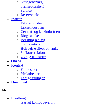
Nitrogenanlæg
Transportanlæg
Service
Reservedele
Industri
Fødevareindustri
Lakseindustrien
Cement- og kalkindustrien
Biogastanke
Rensningsanlæg
Sprinklertank
Helsvejste siloer og tanke
Stålkonstruktioner
Øvrige industrier
Om os
Kontakt
Find os her
Medarbejder
Ledige stillinger
Download
Menu
Landbrug
Gastæt kornopbevaring