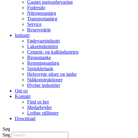
Gastæt majsopbevaring
Fodersilo
Nitrogenanlæg
Transportanlæg
Service
Reservedele
Industri
Fødevareindustri
Lakseindustrien
Cement- og kalkindustrien
Biogastanke
Rensningsanlæg
Sprinklertank
Helsvejste siloer og tanke
Stålkonstruktioner
Øvrige industrier
Om os
Kontakt
Find os her
Medarbejder
Ledige stillinger
Download
Søg
Søg