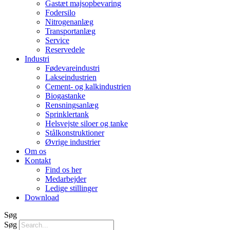
Gastæt majsopbevaring
Fodersilo
Nitrogenanlæg
Transportanlæg
Service
Reservedele
Industri
Fødevareindustri
Lakseindustrien
Cement- og kalkindustrien
Biogastanke
Rensningsanlæg
Sprinklertank
Helsvejste siloer og tanke
Stålkonstruktioner
Øvrige industrier
Om os
Kontakt
Find os her
Medarbejder
Ledige stillinger
Download
Søg
Søg