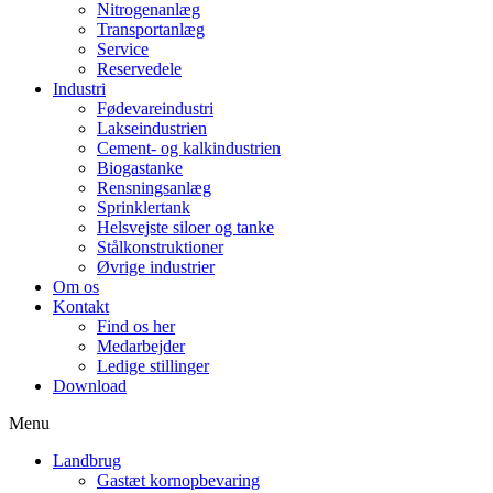
Nitrogenanlæg
Transportanlæg
Service
Reservedele
Industri
Fødevareindustri
Lakseindustrien
Cement- og kalkindustrien
Biogastanke
Rensningsanlæg
Sprinklertank
Helsvejste siloer og tanke
Stålkonstruktioner
Øvrige industrier
Om os
Kontakt
Find os her
Medarbejder
Ledige stillinger
Download
Menu
Landbrug
Gastæt kornopbevaring