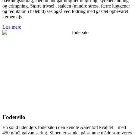
dækningsbidrag, idet du undgår udgifter til tørring, syrebehandling
og crimpning. Større trivsel i stalden (mindre stress, færre lugtgener
og reduktion i halebid) ses også ved fodring med gastæt opbevaret
kernemajs.
Læs mere
Fodersilo
En solid udendørs fodersilo i den kendte Assentoft kvalitet – med
450 g/m2 galvanisering. Siloen er samlet på samme måde som vores