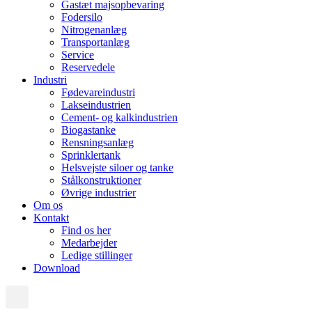
Gastæt majsopbevaring
Fodersilo
Nitrogenanlæg
Transportanlæg
Service
Reservedele
Industri
Fødevareindustri
Lakseindustrien
Cement- og kalkindustrien
Biogastanke
Rensningsanlæg
Sprinklertank
Helsvejste siloer og tanke
Stålkonstruktioner
Øvrige industrier
Om os
Kontakt
Find os her
Medarbejder
Ledige stillinger
Download