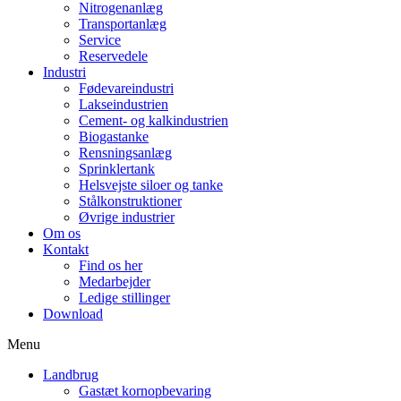
Nitrogenanlæg
Transportanlæg
Service
Reservedele
Industri
Fødevareindustri
Lakseindustrien
Cement- og kalkindustrien
Biogastanke
Rensningsanlæg
Sprinklertank
Helsvejste siloer og tanke
Stålkonstruktioner
Øvrige industrier
Om os
Kontakt
Find os her
Medarbejder
Ledige stillinger
Download
Menu
Landbrug
Gastæt kornopbevaring