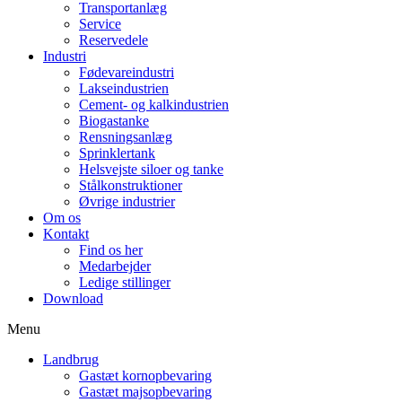
Transportanlæg
Service
Reservedele
Industri
Fødevareindustri
Lakseindustrien
Cement- og kalkindustrien
Biogastanke
Rensningsanlæg
Sprinklertank
Helsvejste siloer og tanke
Stålkonstruktioner
Øvrige industrier
Om os
Kontakt
Find os her
Medarbejder
Ledige stillinger
Download
Menu
Landbrug
Gastæt kornopbevaring
Gastæt majsopbevaring