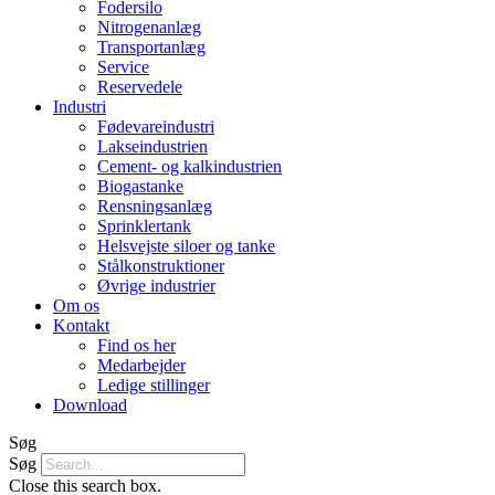
Fodersilo
Nitrogenanlæg
Transportanlæg
Service
Reservedele
Industri
Fødevareindustri
Lakseindustrien
Cement- og kalkindustrien
Biogastanke
Rensningsanlæg
Sprinklertank
Helsvejste siloer og tanke
Stålkonstruktioner
Øvrige industrier
Om os
Kontakt
Find os her
Medarbejder
Ledige stillinger
Download
Søg
Søg
Close this search box.