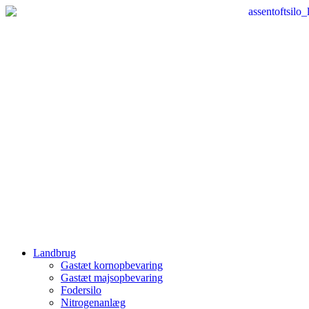
Videre
til
indhold
Landbrug
Gastæt kornopbevaring
Gastæt majsopbevaring
Fodersilo
Nitrogenanlæg